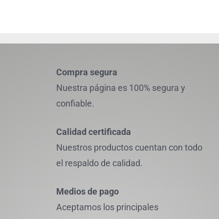
Compra segura
Nuestra página es 100% segura y
confiable.
Calidad certificada
Nuestros productos cuentan con todo
el respaldo de calidad.
Medios de pago
Aceptamos los principales