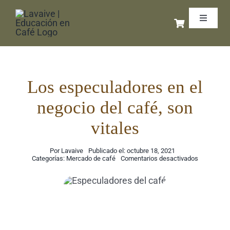
Saltar
Toggle
al
Navigat
contenido
Inicio
Libros 
Los especuladores en el
negocio del café, son
Cursos 
vitales
Coffee 
Por
Lavaive
Publicado el: octubre 18, 2021
en
Categorías:
Mercado de café
Comentarios desactivados
Los
especulad
Exporta
en
el
negocio
del
café,
Podcas
son
vitales