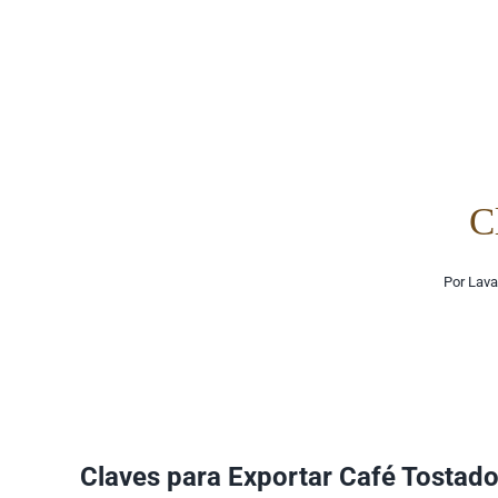
Saltar
al
contenido
C
Por
Lava
Claves para Exportar Café Tostad