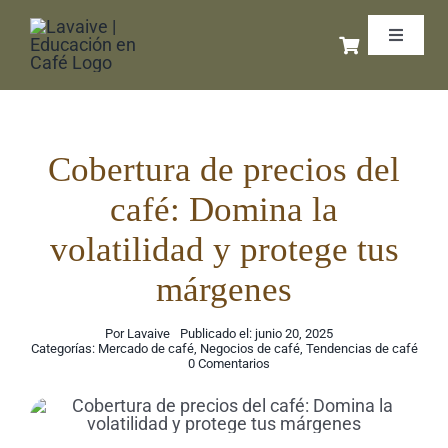
Saltar
Toggle
al
Navigat
contenido
Inicio
Libros 
Cobertura de precios del
café: Domina la
Cursos 
volatilidad y protege tus
márgenes
Coffee 
Por
Lavaive
Publicado el: junio 20, 2025
Categorías:
Mercado de café
,
Negocios de café
,
Tendencias de café
Exporta
on
0 Comentarios
Cobertura
de
precios
Podcas
del
café: