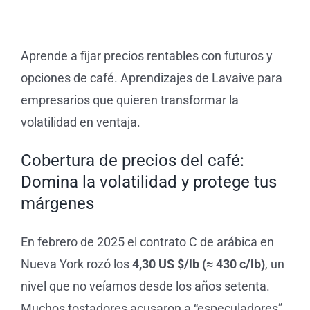
Domina
la
Tienda 
volatilidad
y
protege
Aprende a fijar precios rentables con futuros y
tus
márgenes
Blog
opciones de café. Aprendizajes de Lavaive para
empresarios que quieren transformar la
volatilidad en ventaja.
Cobertura de precios del café:
Domina la volatilidad y protege tus
márgenes
En febrero de 2025 el contrato C de arábica en
Nueva York rozó los
4,30 US $/lb (≈ 430 c/lb)
, un
nivel que no veíamos desde los años setenta.
Muchos tostadores acusaron a “especuladores”