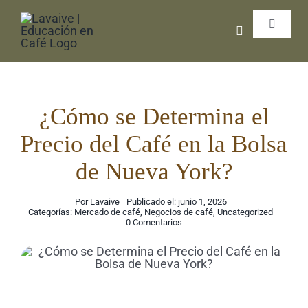
Saltar
Toggle
al
Navigat
contenido
Inicio
Libros 
¿Cómo se Determina el
Precio del Café en la Bolsa
Cursos 
de Nueva York?
Coffee 
Por
Lavaive
Publicado el: junio 1, 2026
Categorías:
Mercado de café
,
Negocios de café
,
Uncategorized
on
0 Comentarios
¿Cómo
Exporta
se
Determina
el
Precio
del
Podcas
Café
en