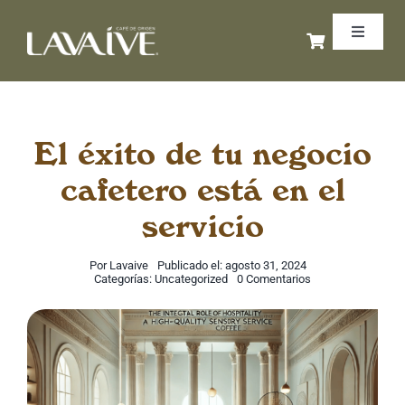
Saltar
Toggle
al
Navigat
contenido
Inicio
Libros de café
El éxito de tu negocio
cafetero está en el
Cursos de café
servicio
Coffee Business
Por
Lavaive
Publicado el: agosto 31, 2024
on
Categorías:
Uncategorized
0 Comentarios
El
éxito
Exportaciones
de
tu
negocio
cafetero
está
Podcast
en
el