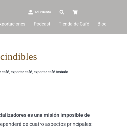
Mi cuenta
xportaciones
Podcast
Tienda de Café
Blog
scindibles
e café
,
exportar café
,
exportar café tostado
cializadores es una misión imposible de
dependerá de cuatro aspectos principales: