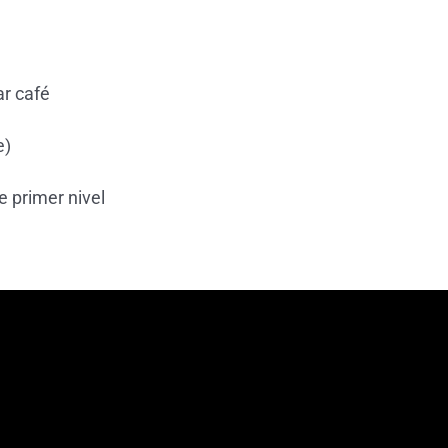
r café
e)
 primer nivel