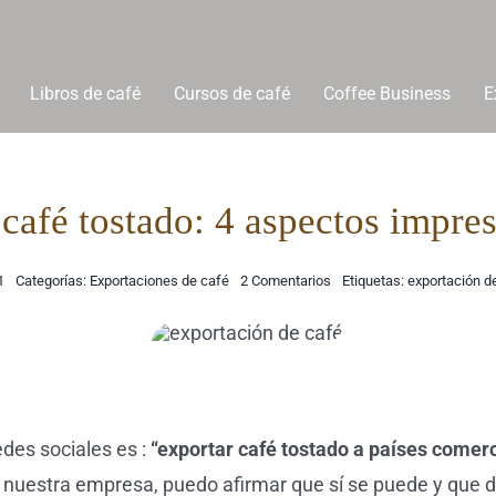
Libros de café
Cursos de café
Coffee Business
E
café tostado: 4 aspectos impre
on
1
Categorías:
Exportaciones de café
2 Comentarios
Etiquetas:
exportación d
Exportar
café
tostado:
4
aspectos
imprescindibles
des sociales es :
“exportar café tostado a países comer
e nuestra empresa, puedo afirmar que sí se puede y que 