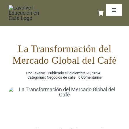
Saltar
Toggle
al
Navigat
contenido
Inicio
Libros 
La Transformación del
Mercado Global del Café
Cursos 
Por
Lavaive
Publicado el: diciembre 23, 2024
on
Categorías:
Negocios de café
0 Comentarios
La
Coffee 
Transformación
del
Mercado
Global
Exporta
del
Café
Podcas