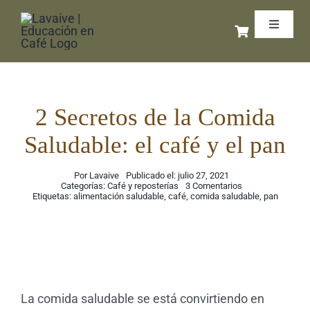
Saltar
Toggle
al
Navigat
contenido
Inicio
Libros 
2 Secretos de la Comida
Saludable: el café y el pan
Cursos 
Por
Lavaive
Publicado el: julio 27, 2021
on
Categorías:
Café y reposterías
3 Comentarios
2
Coffee 
Etiquetas:
alimentación saludable
,
café
,
comida saludable
,
pan
Secretos
de
la
Comida
Exporta
Saludable:
el
café
y
Podcas
el
La comida saludable se está convirtiendo en
pan