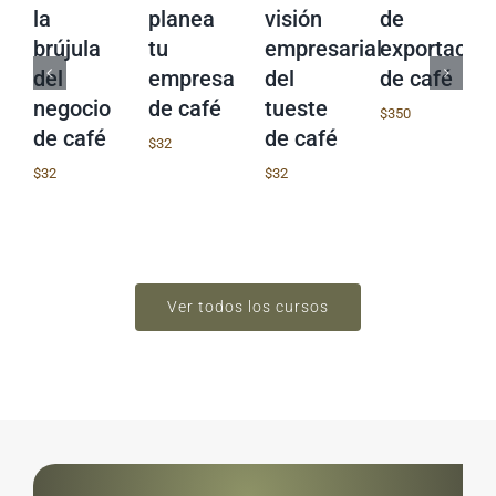
la
planea
visión
de
brújula
tu
empresarial
exportacio
del
empresa
del
de café
negocio
de café
tueste
$
350
de café
de café
$
32
$
32
$
32
Ver todos los cursos