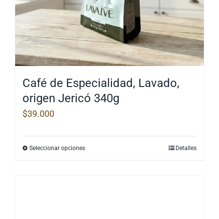
Café de Especialidad, Lavado,
origen Jericó 340g
$
39.000
Seleccionar opciones
Detalles
Este
producto
tiene
múltiples
variantes.