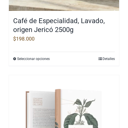
Café de Especialidad, Lavado,
origen Jericó 2500g
$
198.000
Seleccionar opciones
Detalles
Este
producto
tiene
múltiples
variantes.
Las
opciones
se