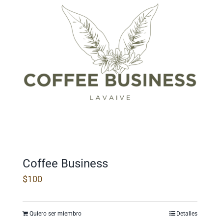
Las
opciones
se
pueden
elegir
en
la
página
de
producto
Coffee Business
$
100
Quiero ser miembro
Detalles