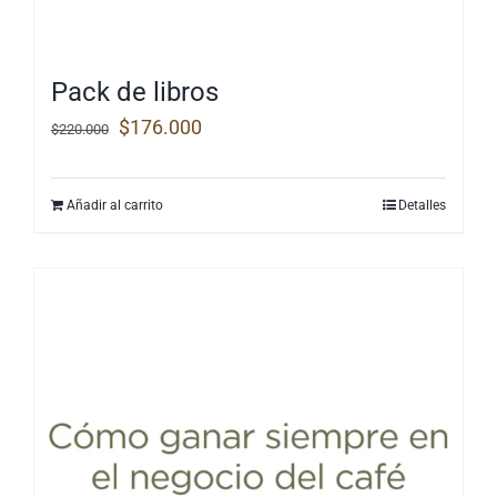
Pack de libros
El
El
$
176.000
$
220.000
precio
precio
original
actual
Añadir al carrito
Detalles
era:
es:
$220.000.
$176.000.