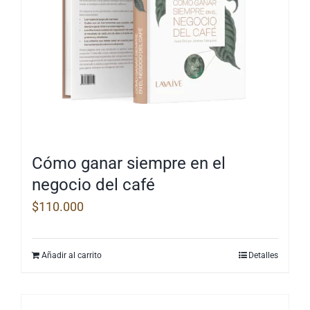
pueden
elegir
en
la
página
de
producto
Cómo ganar siempre en el
negocio del café
$
110.000
Añadir al carrito
Detalles