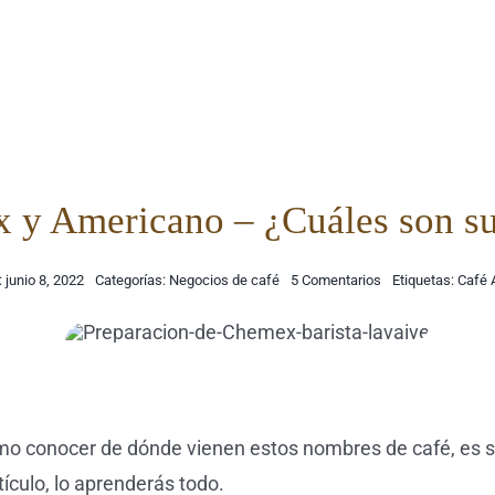
 y Americano – ¿Cuáles son su
on
: junio 8, 2022
Categorías:
Negocios de café
5 Comentarios
Etiquetas:
Café 
Tinto,
Chemex
y
Americano
–
¿Cuáles
son
sus
diferencias?
o conocer de dónde vienen estos nombres de café, es sa
ículo, lo aprenderás todo.