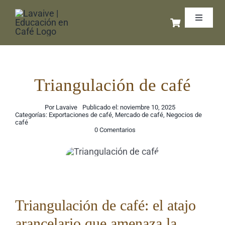
Saltar
Toggle
al
Navigat
contenido
Inicio
Libros 
Triangulación de café
Por
Lavaive
Publicado el: noviembre 10, 2025
Cursos 
Categorías:
Exportaciones de café
,
Mercado de café
,
Negocios de
café
on
0 Comentarios
Triangulación
Coffee 
de
café
Exporta
Triangulación de café: el atajo
Podcas
arancelario que amenaza la