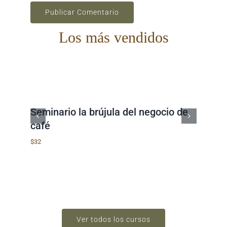
Los más vendidos
Seminario la brújula del negocio de
Sem
café
caf
$
32
$
32
Ver todos los cursos