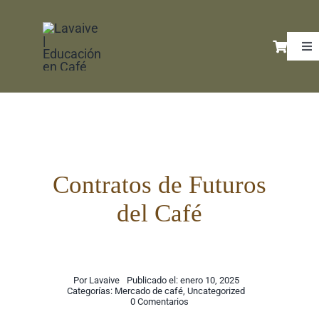
Saltar
al
Tog
contenido
Nav
Ini
Li
Cu
Contratos de Futuros
del Café
Co
Ex
Por
Lavaive
Publicado el: enero 10, 2025
Categorías:
Mercado de café
,
Uncategorized
on
0 Comentarios
Contratos
Po