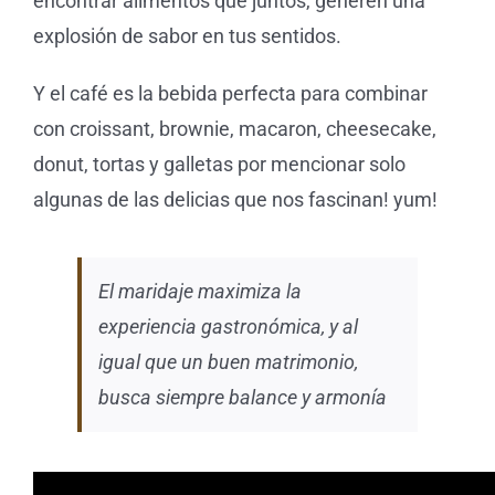
encontrar alimentos que
juntos
, generen una
explosión de sabor en tus sentidos.
Tienda 
Y el
café
es la bebida perfecta
para combinar
Blog
con croissant, brownie, macaron, cheesecake,
donut, tortas y galletas por mencionar solo
algunas de las delicias que nos fascinan! yum!
El maridaje maximiza la
experiencia gastronómica,
y al
igual que un buen matrimonio,
busca siempre balance y armonía