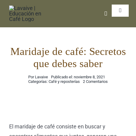
Saltar
Toggle
al
Navigat
contenido
Inicio
Libros 
Maridaje de café: Secretos
que debes saber
Cursos 
Por
Lavaive
Publicado el: noviembre 8, 2021
on
Categorías:
Café y reposterías
2 Comentarios
Maridaje
Coffee 
de
café:
Secretos
que
Exporta
debes
saber
El maridaje de café consiste en buscar y
Podcas