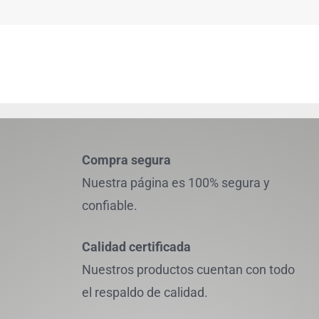
Compra segura
Nuestra página es 100% segura y
confiable.
Calidad certificada
Nuestros productos cuentan con todo
el respaldo de calidad.